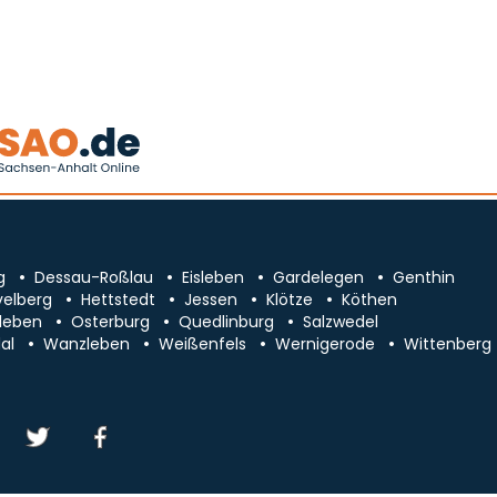
g
Dessau-Roßlau
Eisleben
Gardelegen
Genthin
velberg
Hettstedt
Jessen
Klötze
Köthen
leben
Osterburg
Quedlinburg
Salzwedel
al
Wanzleben
Weißenfels
Wernigerode
Wittenberg