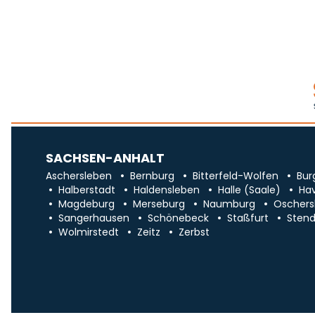
SACHSEN-ANHALT
Aschersleben
Bernburg
Bitterfeld-Wolfen
Bur
Halberstadt
Haldensleben
Halle (Saale)
Ha
Magdeburg
Merseburg
Naumburg
Oschers
Sangerhausen
Schönebeck
Staßfurt
Stend
Wolmirstedt
Zeitz
Zerbst