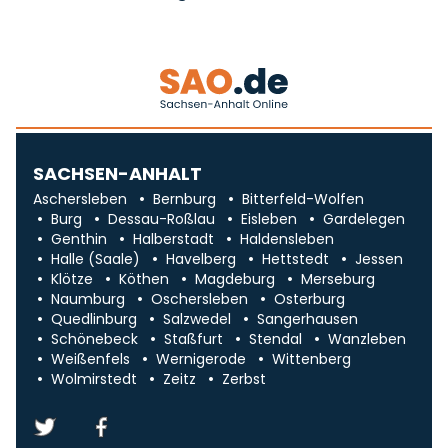
SACHSEN-ANHALT
Aschersleben
Bernburg
Bitterfeld-Wolfen
Burg
Dessau-Roßlau
Eisleben
Gardelegen
Genthin
Halberstadt
Haldensleben
Halle (Saale)
Havelberg
Hettstedt
Jessen
Klötze
Köthen
Magdeburg
Merseburg
Naumburg
Oschersleben
Osterburg
Quedlinburg
Salzwedel
Sangerhausen
Schönebeck
Staßfurt
Stendal
Wanzleben
Weißenfels
Wernigerode
Wittenberg
Wolmirstedt
Zeitz
Zerbst