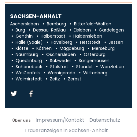
SACHSEN-ANHALT
Aschersleben
Bernburg
Bitterfeld-Wolfen
Burg
Dessau-Roßlau
Eisleben
Gardelegen
Genthin
Halberstadt
Haldensleben
Halle (Saale)
Havelberg
Hettstedt
Jessen
Klötze
Köthen
Magdeburg
Merseburg
Naumburg
Oschersleben
Osterburg
Quedlinburg
Salzwedel
Sangerhausen
Schönebeck
Staßfurt
Stendal
Wanzleben
Weißenfels
Wernigerode
Wittenberg
Wolmirstedt
Zeitz
Zerbst
Impressum/Kontakt
Datenschutz
Über uns
Traueranzeigen in Sachsen-Anhalt