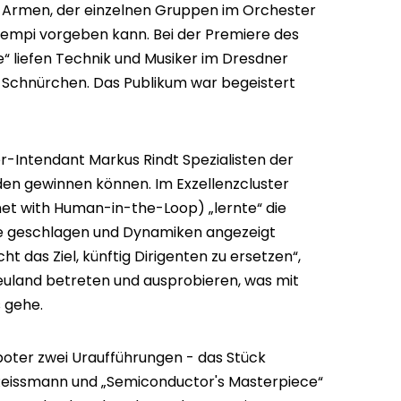
i Armen, der einzelnen Gruppen im Orchester
Tempi vorgeben kann. Bei der Premiere des
“ liefen Technik und Musiker im Dresdner
m Schnürchen. Das Publikum war begeistert
er-Intendant Markus Rindt Spezialisten der
den gewinnen können. Im Exzellenzcluster
rnet with Human-in-the-Loop) „lernte“ die
te geschlagen und Dynamiken angezeigt
t das Ziel, künftig Dirigenten zu ersetzen“,
euland betreten und ausprobieren, was mit
s gehe.
oboter zwei Uraufführungen - das Stück
Reissmann und „Semiconductor's Masterpiece“