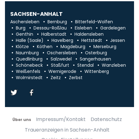
SACHSEN-ANHALT
Aschersleben
Bernburg
Bitterfeld-Wolfen
Burg
Dessau-Roßlau
Eisleben
Gardelegen
Genthin
Halberstadt
Haldensleben
Halle (Saale)
Havelberg
Hettstedt
Jessen
Klötze
Köthen
Magdeburg
Merseburg
Naumburg
Oschersleben
Osterburg
Quedlinburg
Salzwedel
Sangerhausen
Schönebeck
Staßfurt
Stendal
Wanzleben
Weißenfels
Wernigerode
Wittenberg
Wolmirstedt
Zeitz
Zerbst
Impressum/Kontakt
Datenschutz
Über uns
Traueranzeigen in Sachsen-Anhalt