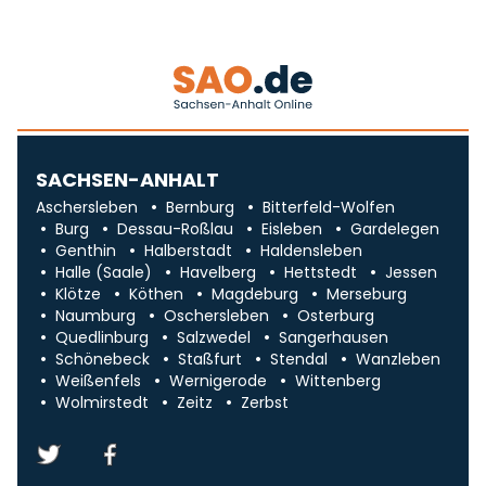
SACHSEN-ANHALT
Aschersleben
Bernburg
Bitterfeld-Wolfen
Burg
Dessau-Roßlau
Eisleben
Gardelegen
Genthin
Halberstadt
Haldensleben
Halle (Saale)
Havelberg
Hettstedt
Jessen
Klötze
Köthen
Magdeburg
Merseburg
Naumburg
Oschersleben
Osterburg
Quedlinburg
Salzwedel
Sangerhausen
Schönebeck
Staßfurt
Stendal
Wanzleben
Weißenfels
Wernigerode
Wittenberg
Wolmirstedt
Zeitz
Zerbst