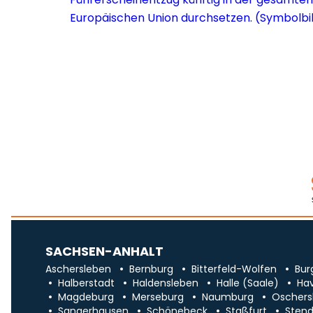
SACHSEN-ANHALT
Aschersleben
Bernburg
Bitterfeld-Wolfen
Bur
Halberstadt
Haldensleben
Halle (Saale)
Ha
Magdeburg
Merseburg
Naumburg
Oschers
Sangerhausen
Schönebeck
Staßfurt
Stend