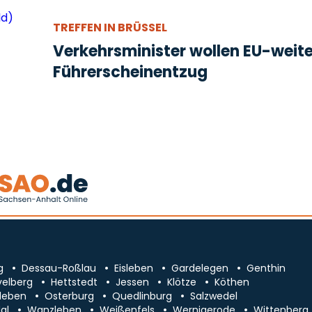
TREFFEN IN BRÜSSEL
Verkehrsminister wollen EU-weit
Führerscheinentzug
g
Dessau-Roßlau
Eisleben
Gardelegen
Genthin
velberg
Hettstedt
Jessen
Klötze
Köthen
leben
Osterburg
Quedlinburg
Salzwedel
al
Wanzleben
Weißenfels
Wernigerode
Wittenberg