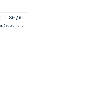
23°
/
11°
, Deutschland