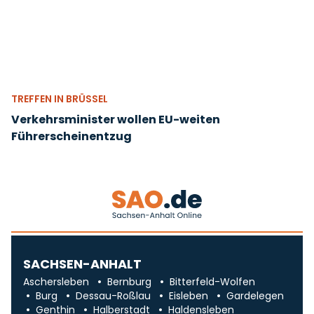
TREFFEN IN BRÜSSEL
Verkehrsminister wollen EU-weiten
Führerscheinentzug
SACHSEN-ANHALT
Aschersleben
Bernburg
Bitterfeld-Wolfen
Burg
Dessau-Roßlau
Eisleben
Gardelegen
Genthin
Halberstadt
Haldensleben