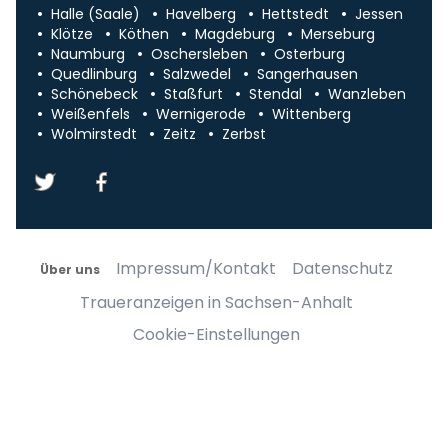
Halle (Saale)
Havelberg
Hettstedt
Jessen
Klötze
Köthen
Magdeburg
Merseburg
Naumburg
Oschersleben
Osterburg
Quedlinburg
Salzwedel
Sangerhausen
Schönebeck
Staßfurt
Stendal
Wanzleben
Weißenfels
Wernigerode
Wittenberg
Wolmirstedt
Zeitz
Zerbst
Impressum/Kontakt
Datenschutz
Über uns
Traueranzeigen in Sachsen-Anhalt
Cookie-Einstellungen