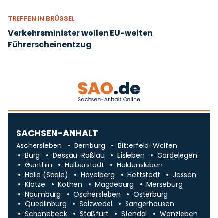
TREFFEN IN BRÜSSEL
Verkehrsminister wollen EU-weiten
Führerscheinentzug
SACHSEN-ANHALT
Aschersleben
Bernburg
Bitterfeld-Wolfen
Burg
Dessau-Roßlau
Eisleben
Gardelegen
Genthin
Halberstadt
Haldensleben
Halle (Saale)
Havelberg
Hettstedt
Jessen
Klötze
Köthen
Magdeburg
Merseburg
Naumburg
Oschersleben
Osterburg
Quedlinburg
Salzwedel
Sangerhausen
Schönebeck
Staßfurt
Stendal
Wanzleben