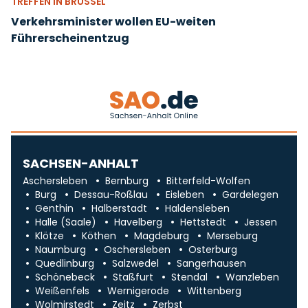
TREFFEN IN BRÜSSEL
Verkehrsminister wollen EU-weiten
Führerscheinentzug
SACHSEN-ANHALT
Aschersleben
Bernburg
Bitterfeld-Wolfen
Burg
Dessau-Roßlau
Eisleben
Gardelegen
Genthin
Halberstadt
Haldensleben
Halle (Saale)
Havelberg
Hettstedt
Jessen
Klötze
Köthen
Magdeburg
Merseburg
Naumburg
Oschersleben
Osterburg
Quedlinburg
Salzwedel
Sangerhausen
Schönebeck
Staßfurt
Stendal
Wanzleben
Weißenfels
Wernigerode
Wittenberg
Wolmirstedt
Zeitz
Zerbst