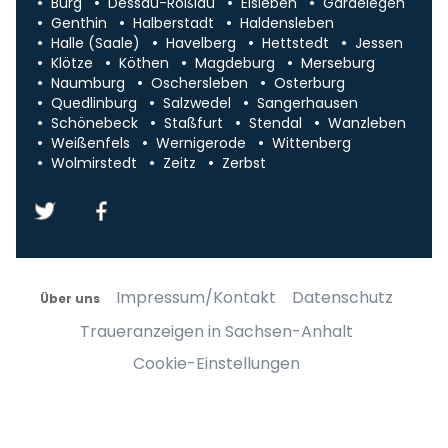
Burg
Dessau-Roßlau
Eisleben
Gardelegen
Genthin
Halberstadt
Haldensleben
Halle (Saale)
Havelberg
Hettstedt
Jessen
Klötze
Köthen
Magdeburg
Merseburg
Naumburg
Oschersleben
Osterburg
Quedlinburg
Salzwedel
Sangerhausen
Schönebeck
Staßfurt
Stendal
Wanzleben
Weißenfels
Wernigerode
Wittenberg
Wolmirstedt
Zeitz
Zerbst
Impressum/Kontakt
Datenschutz
Über uns
Traueranzeigen in Sachsen-Anhalt
Cookie-Einstellungen