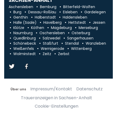
SACHSEN-ANHALT
Aschersleben
Bernburg
Bitterfeld-Wolfen
Burg
Dessau-Roßlau
Eisleben
Gardelegen
Genthin
Halberstadt
Haldensleben
Halle (Saale)
Havelberg
Hettstedt
Jessen
Klötze
Köthen
Magdeburg
Merseburg
Naumburg
Oschersleben
Osterburg
Quedlinburg
Salzwedel
Sangerhausen
Schönebeck
Staßfurt
Stendal
Wanzleben
Weißenfels
Wernigerode
Wittenberg
Wolmirstedt
Zeitz
Zerbst
Impressum/Kontakt
Datenschutz
Über uns
Traueranzeigen in Sachsen-Anhalt
Cookie-Einstellungen