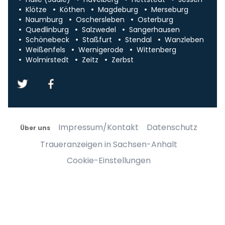
Klötze
Köthen
Magdeburg
Merseburg
Naumburg
Oschersleben
Osterburg
Quedlinburg
Salzwedel
Sangerhausen
Schönebeck
Staßfurt
Stendal
Wanzleben
Weißenfels
Wernigerode
Wittenberg
Wolmirstedt
Zeitz
Zerbst
Impressum/Kontakt
Datenschutz
Über uns
Traueranzeigen in Sachsen-Anhalt
Cookie-Einstellungen