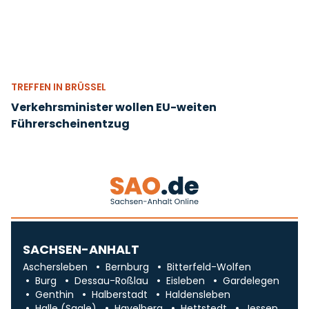
TREFFEN IN BRÜSSEL
Verkehrsminister wollen EU-weiten
Führerscheinentzug
SACHSEN-ANHALT
Aschersleben
Bernburg
Bitterfeld-Wolfen
Burg
Dessau-Roßlau
Eisleben
Gardelegen
Genthin
Halberstadt
Haldensleben
Halle (Saale)
Havelberg
Hettstedt
Jessen