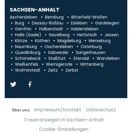
SACHSEN-ANHALT
Aschersleben
Bernburg
Bitterfeld-Wolfen
Burg
Dessau-Roßlau
Eisleben
Gardelegen
Genthin
Halberstadt
Haldensleben
Halle (Saale)
Havelberg
Hettstedt
Jessen
Klötze
Köthen
Magdeburg
Merseburg
Naumburg
Oschersleben
Osterburg
Quedlinburg
Salzwedel
Sangerhausen
Schönebeck
Staßfurt
Stendal
Wanzleben
Weißenfels
Wernigerode
Wittenberg
Wolmirstedt
Zeitz
Zerbst
Impressum/Kontakt
Datenschutz
Über uns
Traueranzeigen in Sachsen-Anhalt
Cookie-Einstellungen