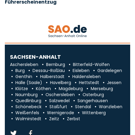
Führerscheinentzug
SACHSEN-ANHALT
Aschersleben
Bernburg
Bitterfeld-Wolfen
Burg
Dessau-Roßlau
Eisleben
Gardelegen
Genthin
Halberstadt
Haldensleben
Halle (Saale)
Havelberg
Hettstedt
Jessen
Klötze
Köthen
Magdeburg
Merseburg
Naumburg
Oschersleben
Osterburg
Quedlinburg
Salzwedel
Sangerhausen
Schönebeck
Staßfurt
Stendal
Wanzleben
Weißenfels
Wernigerode
Wittenberg
Wolmirstedt
Zeitz
Zerbst