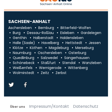
SACHSEN-ANHALT
Aschersleben
Bernburg
Bitterfeld-Wolfen
Burg
Dessau-Roßlau
Eisleben
Gardelegen
Genthin
Halberstadt
Haldensleben
Halle (Saale)
Havelberg
Hettstedt
Jessen
Klötze
Köthen
Magdeburg
Merseburg
Naumburg
Oschersleben
Osterburg
Quedlinburg
Salzwedel
Sangerhausen
Schönebeck
Staßfurt
Stendal
Wanzleben
Weißenfels
Wernigerode
Wittenberg
Wolmirstedt
Zeitz
Zerbst
Impressum/Kontakt
Datenschutz
Über uns