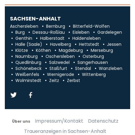
SACHSEN-ANHALT
Aschersleben
Bernburg
Bitterfeld-Wolfen
Burg
Dessau-Roßlau
Eisleben
Gardelegen
Genthin
Halberstadt
Haldensleben
Halle (Saale)
Havelberg
Hettstedt
Jessen
Klötze
Köthen
Magdeburg
Merseburg
Naumburg
Oschersleben
Osterburg
Quedlinburg
Salzwedel
Sangerhausen
Schönebeck
Staßfurt
Stendal
Wanzleben
Weißenfels
Wernigerode
Wittenberg
Wolmirstedt
Zeitz
Zerbst
Impressum/Kontakt
Datenschutz
Über uns
Traueranzeigen in Sachsen-Anhalt