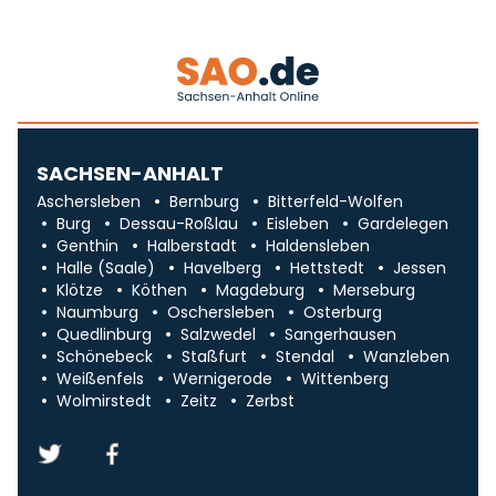
SACHSEN-ANHALT
Aschersleben
Bernburg
Bitterfeld-Wolfen
Burg
Dessau-Roßlau
Eisleben
Gardelegen
Genthin
Halberstadt
Haldensleben
Halle (Saale)
Havelberg
Hettstedt
Jessen
Klötze
Köthen
Magdeburg
Merseburg
Naumburg
Oschersleben
Osterburg
Quedlinburg
Salzwedel
Sangerhausen
Schönebeck
Staßfurt
Stendal
Wanzleben
Weißenfels
Wernigerode
Wittenberg
Wolmirstedt
Zeitz
Zerbst