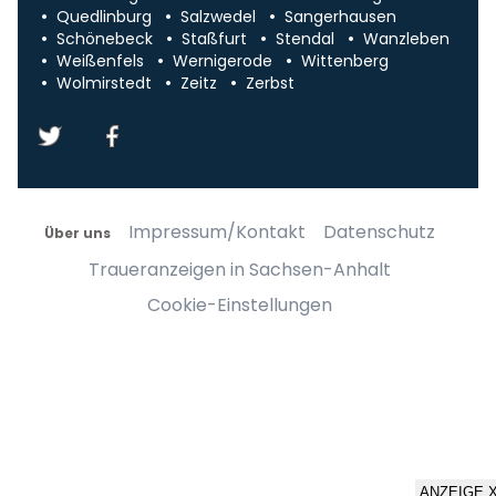
Quedlinburg
Salzwedel
Sangerhausen
Schönebeck
Staßfurt
Stendal
Wanzleben
Weißenfels
Wernigerode
Wittenberg
Wolmirstedt
Zeitz
Zerbst
Impressum/Kontakt
Datenschutz
Über uns
Traueranzeigen in Sachsen-Anhalt
Cookie-Einstellungen
ANZEIGE 