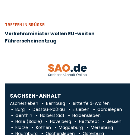
TREFFEN IN BRÜSSEL
Verkehrsminister wollen EU-weiten
Führerscheinentzug
SACHSEN-ANHALT
Aschersleben
Bernburg
Bitterfeld-Wolfen
Burg
Dessau-Roßlau
Eisleben
Gardelegen
Genthin
Halberstadt
Haldensleben
Halle (Saale)
Havelberg
Hettstedt
Jessen
Klötze
Köthen
Magdeburg
Merseburg
Naumburg
Oschersleben
Osterburg