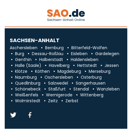
SACHSEN-ANHALT
Aschersleben
Bernburg
Bitterfeld-Wolfen
Burg
Dessau-Roßlau
Eisleben
Gardelegen
Genthin
Halberstadt
Haldensleben
Halle (Saale)
Havelberg
Hettstedt
Jessen
Klötze
Köthen
Magdeburg
Merseburg
Naumburg
Oschersleben
Osterburg
Quedlinburg
Salzwedel
Sangerhausen
Schönebeck
Staßfurt
Stendal
Wanzleben
Weißenfels
Wernigerode
Wittenberg
Wolmirstedt
Zeitz
Zerbst