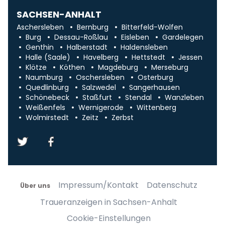
SACHSEN-ANHALT
Aschersleben
Bernburg
Bitterfeld-Wolfen
Burg
Dessau-Roßlau
Eisleben
Gardelegen
Genthin
Halberstadt
Haldensleben
Halle (Saale)
Havelberg
Hettstedt
Jessen
Klötze
Köthen
Magdeburg
Merseburg
Naumburg
Oschersleben
Osterburg
Quedlinburg
Salzwedel
Sangerhausen
Schönebeck
Staßfurt
Stendal
Wanzleben
Weißenfels
Wernigerode
Wittenberg
Wolmirstedt
Zeitz
Zerbst
Impressum/Kontakt
Datenschutz
Über uns
Traueranzeigen in Sachsen-Anhalt
Cookie-Einstellungen