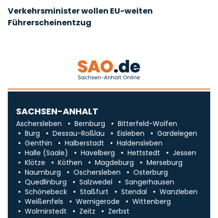
Verkehrsminister wollen EU-weiten
Führerscheinentzug
SACHSEN-ANHALT
Aschersleben
Bernburg
Bitterfeld-Wolfen
Burg
Dessau-Roßlau
Eisleben
Gardelegen
Genthin
Halberstadt
Haldensleben
Halle (Saale)
Havelberg
Hettstedt
Jessen
Klötze
Köthen
Magdeburg
Merseburg
Naumburg
Oschersleben
Osterburg
Quedlinburg
Salzwedel
Sangerhausen
Schönebeck
Staßfurt
Stendal
Wanzleben
Weißenfels
Wernigerode
Wittenberg
Wolmirstedt
Zeitz
Zerbst