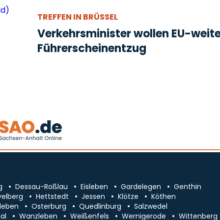
TREFFEN IN BRÜSSEL
Verkehrsminister wollen EU-weit
Führerscheinentzug
g
Dessau-Roßlau
Eisleben
Gardelegen
Genthin
velberg
Hettstedt
Jessen
Klötze
Köthen
leben
Osterburg
Quedlinburg
Salzwedel
al
Wanzleben
Weißenfels
Wernigerode
Wittenberg