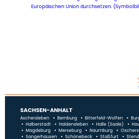
SACHSEN-ANHALT
Aschersleben
Bernburg
Bitterfeld-Wolfen
Bur
Halberstadt
Haldensleben
Halle (Saale)
Ha
Magdeburg
Merseburg
Naumburg
Oschers
Sangerhausen
Schönebeck
Staßfurt
Stend