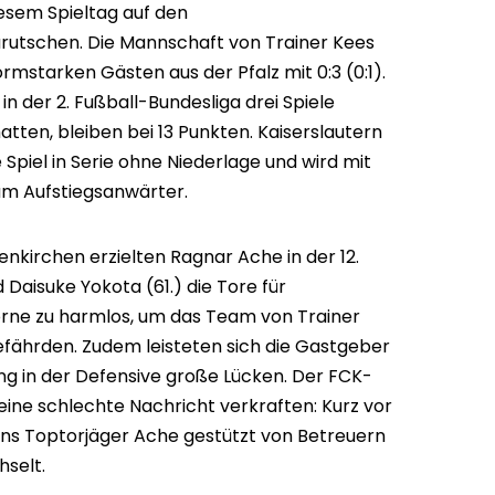
esem Spieltag auf den
urutschen. Die Mannschaft von Trainer Kees
mstarken Gästen aus der Pfalz mit 0:3 (0:1).
in der 2. Fußball-Bundesliga drei Spiele
tten, bleiben bei 13 Punkten. Kaiserslautern
Spiel in Serie ohne Niederlage und wird mit
m Aufstiegsanwärter.
nkirchen erzielten Ragnar Ache in der 12.
d Daisuke Yokota (61.) die Tore für
orne zu harmlos, um das Team von Trainer
efährden. Zudem leisteten sich die Gastgeber
ng in der Defensive große Lücken. Der FCK-
ne schlechte Nachricht verkraften: Kurz vor
rns Toptorjäger Ache gestützt von Betreuern
selt.