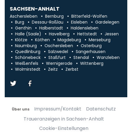
SACHSEN-ANHALT
Aschersleben
Bernburg
Bitterfeld-Wolfen
Burg
Dessau-Roßlau
Eisleben
Gardelegen
Genthin
Halberstadt
Haldensleben
Halle (Saale)
Havelberg
Hettstedt
Jessen
Klötze
Köthen
Magdeburg
Merseburg
Naumburg
Oschersleben
Osterburg
Quedlinburg
Salzwedel
Sangerhausen
Schönebeck
Staßfurt
Stendal
Wanzleben
Weißenfels
Wernigerode
Wittenberg
Wolmirstedt
Zeitz
Zerbst
Impressum/Kontakt
Datenschutz
Über uns
Traueranzeigen in Sachsen-Anhalt
Cookie-Einstellungen