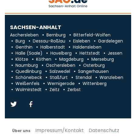
SACHSEN-ANHALT
Aschersleben
Bernburg
Bitterfeld-Wolfen
Burg
Dessau-Roßlau
Eisleben
Gardelegen
Genthin
Halberstadt
Haldensleben
Halle (Saale)
Havelberg
Hettstedt
Jessen
Klötze
Köthen
Magdeburg
Merseburg
Naumburg
Oschersleben
Osterburg
Quedlinburg
Salzwedel
Sangerhausen
Schönebeck
Staßfurt
Stendal
Wanzleben
Weißenfels
Wernigerode
Wittenberg
Wolmirstedt
Zeitz
Zerbst
Impressum/Kontakt
Datenschutz
Über uns