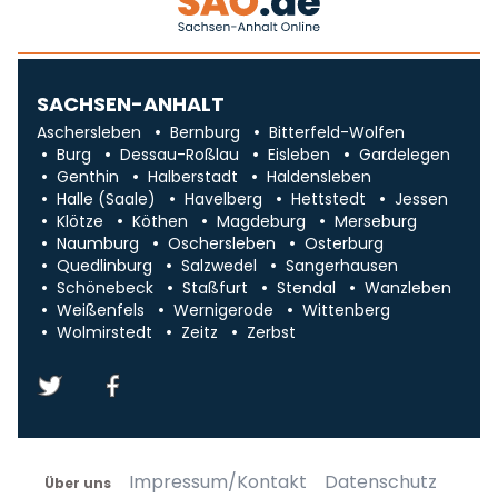
SACHSEN-ANHALT
Aschersleben
Bernburg
Bitterfeld-Wolfen
Burg
Dessau-Roßlau
Eisleben
Gardelegen
Genthin
Halberstadt
Haldensleben
Halle (Saale)
Havelberg
Hettstedt
Jessen
Klötze
Köthen
Magdeburg
Merseburg
Naumburg
Oschersleben
Osterburg
Quedlinburg
Salzwedel
Sangerhausen
Schönebeck
Staßfurt
Stendal
Wanzleben
Weißenfels
Wernigerode
Wittenberg
Wolmirstedt
Zeitz
Zerbst
Impressum/Kontakt
Datenschutz
Über uns