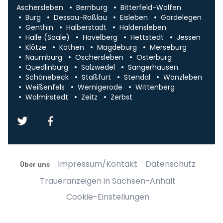
Aschersleben
Bernburg
Bitterfeld-Wolfen
Burg
Dessau-Roßlau
Eisleben
Gardelegen
Genthin
Halberstadt
Haldensleben
Halle (Saale)
Havelberg
Hettstedt
Jessen
Klötze
Köthen
Magdeburg
Merseburg
Naumburg
Oschersleben
Osterburg
Quedlinburg
Salzwedel
Sangerhausen
Schönebeck
Staßfurt
Stendal
Wanzleben
Weißenfels
Wernigerode
Wittenberg
Wolmirstedt
Zeitz
Zerbst
Impressum/Kontakt
Datenschutz
Über uns
Traueranzeigen in Sachsen-Anhalt
Cookie-Einstellungen