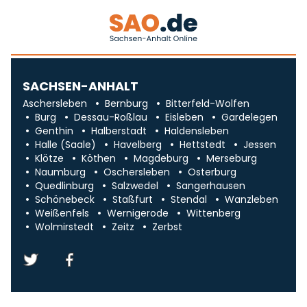
SACHSEN-ANHALT
Aschersleben
Bernburg
Bitterfeld-Wolfen
Burg
Dessau-Roßlau
Eisleben
Gardelegen
Genthin
Halberstadt
Haldensleben
Halle (Saale)
Havelberg
Hettstedt
Jessen
Klötze
Köthen
Magdeburg
Merseburg
Naumburg
Oschersleben
Osterburg
Quedlinburg
Salzwedel
Sangerhausen
Schönebeck
Staßfurt
Stendal
Wanzleben
Weißenfels
Wernigerode
Wittenberg
Wolmirstedt
Zeitz
Zerbst