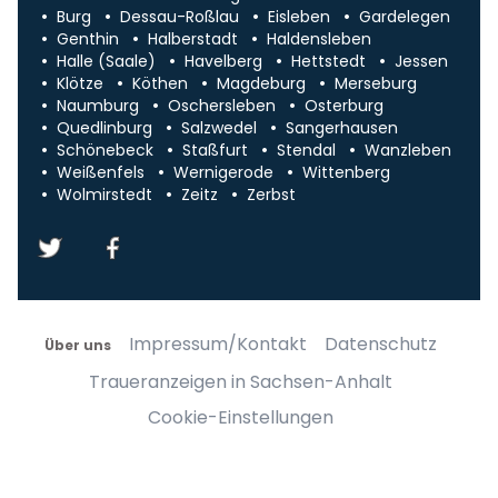
Burg
Dessau-Roßlau
Eisleben
Gardelegen
Genthin
Halberstadt
Haldensleben
Halle (Saale)
Havelberg
Hettstedt
Jessen
Klötze
Köthen
Magdeburg
Merseburg
Naumburg
Oschersleben
Osterburg
Quedlinburg
Salzwedel
Sangerhausen
Schönebeck
Staßfurt
Stendal
Wanzleben
Weißenfels
Wernigerode
Wittenberg
Wolmirstedt
Zeitz
Zerbst
Impressum/Kontakt
Datenschutz
Über uns
Traueranzeigen in Sachsen-Anhalt
Cookie-Einstellungen