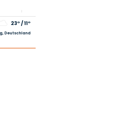
23°
/
11°
, Deutschland