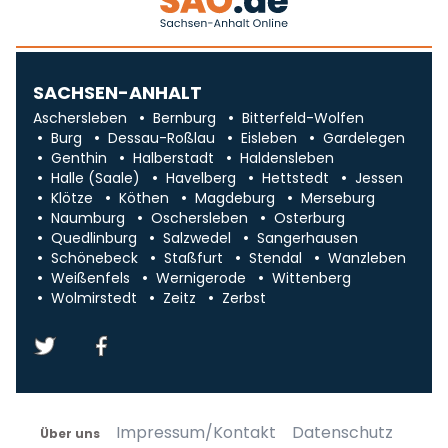
SACHSEN-ANHALT
Aschersleben
Bernburg
Bitterfeld-Wolfen
Burg
Dessau-Roßlau
Eisleben
Gardelegen
Genthin
Halberstadt
Haldensleben
Halle (Saale)
Havelberg
Hettstedt
Jessen
Klötze
Köthen
Magdeburg
Merseburg
Naumburg
Oschersleben
Osterburg
Quedlinburg
Salzwedel
Sangerhausen
Schönebeck
Staßfurt
Stendal
Wanzleben
Weißenfels
Wernigerode
Wittenberg
Wolmirstedt
Zeitz
Zerbst
Impressum/Kontakt
Datenschutz
Über uns