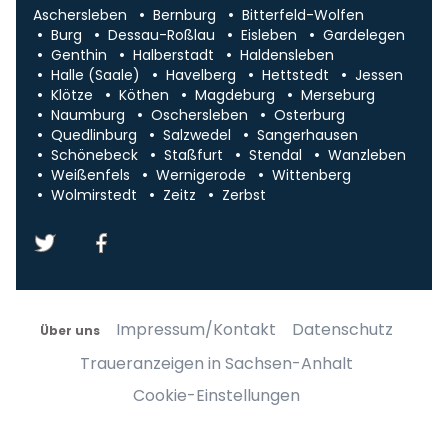
Aschersleben
Bernburg
Bitterfeld-Wolfen
Burg
Dessau-Roßlau
Eisleben
Gardelegen
Genthin
Halberstadt
Haldensleben
Halle (Saale)
Havelberg
Hettstedt
Jessen
Klötze
Köthen
Magdeburg
Merseburg
Naumburg
Oschersleben
Osterburg
Quedlinburg
Salzwedel
Sangerhausen
Schönebeck
Staßfurt
Stendal
Wanzleben
Weißenfels
Wernigerode
Wittenberg
Wolmirstedt
Zeitz
Zerbst
Impressum/Kontakt
Datenschutz
Über uns
Traueranzeigen in Sachsen-Anhalt
Cookie-Einstellungen