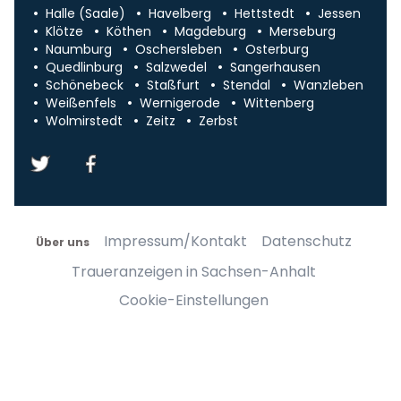
Halle (Saale)
Havelberg
Hettstedt
Jessen
Klötze
Köthen
Magdeburg
Merseburg
Naumburg
Oschersleben
Osterburg
Quedlinburg
Salzwedel
Sangerhausen
Schönebeck
Staßfurt
Stendal
Wanzleben
Weißenfels
Wernigerode
Wittenberg
Wolmirstedt
Zeitz
Zerbst
Impressum/Kontakt
Datenschutz
Über uns
Traueranzeigen in Sachsen-Anhalt
Cookie-Einstellungen