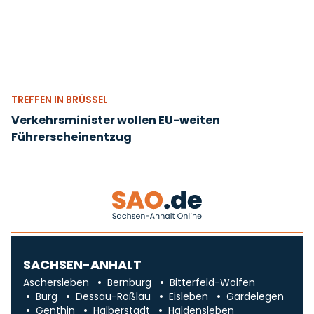
TREFFEN IN BRÜSSEL
Verkehrsminister wollen EU-weiten
Führerscheinentzug
SACHSEN-ANHALT
Aschersleben
Bernburg
Bitterfeld-Wolfen
Burg
Dessau-Roßlau
Eisleben
Gardelegen
Genthin
Halberstadt
Haldensleben