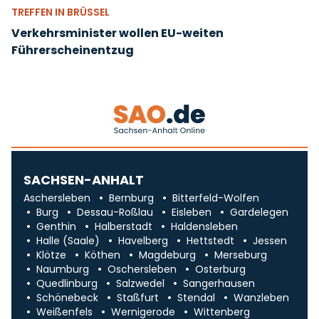
TREFFEN IN BRÜSSEL
Verkehrsminister wollen EU-weiten
Führerscheinentzug
SACHSEN-ANHALT
Aschersleben
Bernburg
Bitterfeld-Wolfen
Burg
Dessau-Roßlau
Eisleben
Gardelegen
Genthin
Halberstadt
Haldensleben
Halle (Saale)
Havelberg
Hettstedt
Jessen
Klötze
Köthen
Magdeburg
Merseburg
Naumburg
Oschersleben
Osterburg
Quedlinburg
Salzwedel
Sangerhausen
Schönebeck
Staßfurt
Stendal
Wanzleben
Weißenfels
Wernigerode
Wittenberg