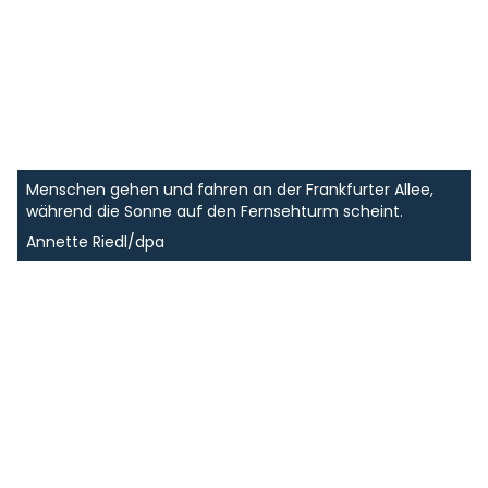
Menschen gehen und fahren an der Frankfurter Allee,
während die Sonne auf den Fernsehturm scheint.
Annette Riedl/dpa