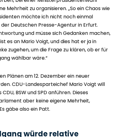
rben, bei einer Ministerpräsidentenwahl
e Mehrheit zu organisieren. „So ein Chaos wie
sidenten möchte ich nicht noch einmal
e der Deutschen Presse-Agentur in Erfurt.
rantwortung und müsse sich Gedanken machen,
ist es an Mario Voigt, und dies hat er ja in
nke zugehen, um die Frage zu klären, ob er für
gang wählbar wäre.“
igen Plänen am 12. Dezember ein neuer
den. CDU-Landesparteichef Mario Voigt will
us CDU, BSW und SPD anführen. Dieses
rlament aber keine eigene Mehrheit,
Es gäbe also ein Patt.
hlgang würde relative