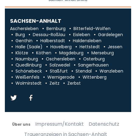
SACHSEN-ANHALT
Aschersleben
Bernburg
Bitterfeld-Wolfen
Burg
Dessau-Roßlau
Eisleben
Gardelegen
Genthin
Halberstadt
Haldensleben
Halle (Saale)
Havelberg
Hettstedt
Jessen
Klötze
Köthen
Magdeburg
Merseburg
Naumburg
Oschersleben
Osterburg
Quedlinburg
Salzwedel
Sangerhausen
Schönebeck
Staßfurt
Stendal
Wanzleben
Weißenfels
Wernigerode
Wittenberg
Wolmirstedt
Zeitz
Zerbst
Impressum/Kontakt
Datenschutz
Über uns
Traueranzeigen in Sachsen-Anhalt