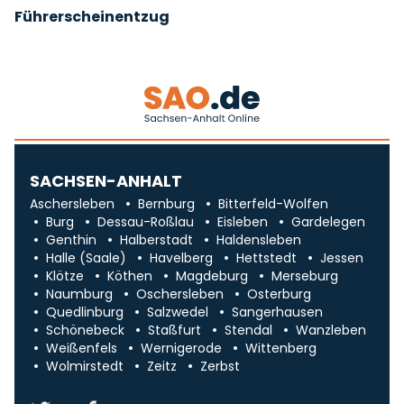
Führerscheinentzug
SACHSEN-ANHALT
Aschersleben
Bernburg
Bitterfeld-Wolfen
Burg
Dessau-Roßlau
Eisleben
Gardelegen
Genthin
Halberstadt
Haldensleben
Halle (Saale)
Havelberg
Hettstedt
Jessen
Klötze
Köthen
Magdeburg
Merseburg
Naumburg
Oschersleben
Osterburg
Quedlinburg
Salzwedel
Sangerhausen
Schönebeck
Staßfurt
Stendal
Wanzleben
Weißenfels
Wernigerode
Wittenberg
Wolmirstedt
Zeitz
Zerbst