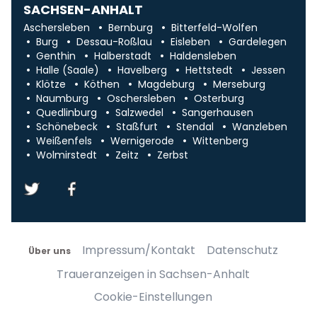
SACHSEN-ANHALT
Aschersleben
Bernburg
Bitterfeld-Wolfen
Burg
Dessau-Roßlau
Eisleben
Gardelegen
Genthin
Halberstadt
Haldensleben
Halle (Saale)
Havelberg
Hettstedt
Jessen
Klötze
Köthen
Magdeburg
Merseburg
Naumburg
Oschersleben
Osterburg
Quedlinburg
Salzwedel
Sangerhausen
Schönebeck
Staßfurt
Stendal
Wanzleben
Weißenfels
Wernigerode
Wittenberg
Wolmirstedt
Zeitz
Zerbst
Impressum/Kontakt
Datenschutz
Über uns
Traueranzeigen in Sachsen-Anhalt
Cookie-Einstellungen