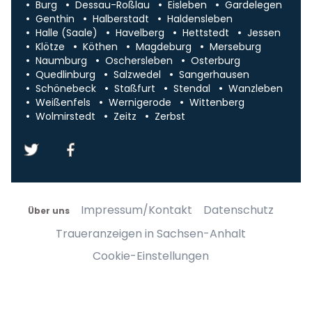
Burg
Dessau-Roßlau
Eisleben
Gardelegen
Genthin
Halberstadt
Haldensleben
Halle (Saale)
Havelberg
Hettstedt
Jessen
Klötze
Köthen
Magdeburg
Merseburg
Naumburg
Oschersleben
Osterburg
Quedlinburg
Salzwedel
Sangerhausen
Schönebeck
Staßfurt
Stendal
Wanzleben
Weißenfels
Wernigerode
Wittenberg
Wolmirstedt
Zeitz
Zerbst
Impressum/Kontakt
Datenschutz
Über uns
Traueranzeigen in Sachsen-Anhalt
Cookie-Einstellungen