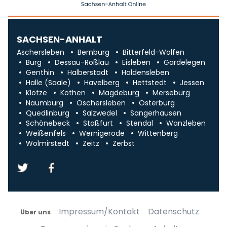
SACHSEN-ANHALT
Aschersleben
Bernburg
Bitterfeld-Wolfen
Burg
Dessau-Roßlau
Eisleben
Gardelegen
Genthin
Halberstadt
Haldensleben
Halle (Saale)
Havelberg
Hettstedt
Jessen
Klötze
Köthen
Magdeburg
Merseburg
Naumburg
Oschersleben
Osterburg
Quedlinburg
Salzwedel
Sangerhausen
Schönebeck
Staßfurt
Stendal
Wanzleben
Weißenfels
Wernigerode
Wittenberg
Wolmirstedt
Zeitz
Zerbst
Impressum/Kontakt
Datenschutz
Über uns