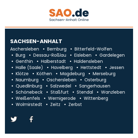
SACHSEN-ANHALT
Aschersleben
Bernburg
Bitterfeld-Wolfen
Burg
Dessau-Roßlau
Eisleben
Gardelegen
Genthin
Halberstadt
Haldensleben
Halle (Saale)
Havelberg
Hettstedt
Jessen
Klötze
Köthen
Magdeburg
Merseburg
Naumburg
Oschersleben
Osterburg
Quedlinburg
Salzwedel
Sangerhausen
Schönebeck
Staßfurt
Stendal
Wanzleben
Weißenfels
Wernigerode
Wittenberg
Wolmirstedt
Zeitz
Zerbst