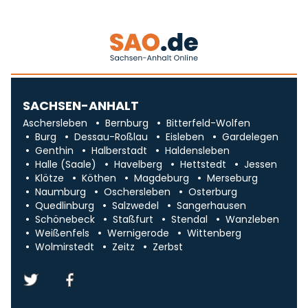
SACHSEN-ANHALT
Aschersleben
Bernburg
Bitterfeld-Wolfen
Burg
Dessau-Roßlau
Eisleben
Gardelegen
Genthin
Halberstadt
Haldensleben
Halle (Saale)
Havelberg
Hettstedt
Jessen
Klötze
Köthen
Magdeburg
Merseburg
Naumburg
Oschersleben
Osterburg
Quedlinburg
Salzwedel
Sangerhausen
Schönebeck
Staßfurt
Stendal
Wanzleben
Weißenfels
Wernigerode
Wittenberg
Wolmirstedt
Zeitz
Zerbst