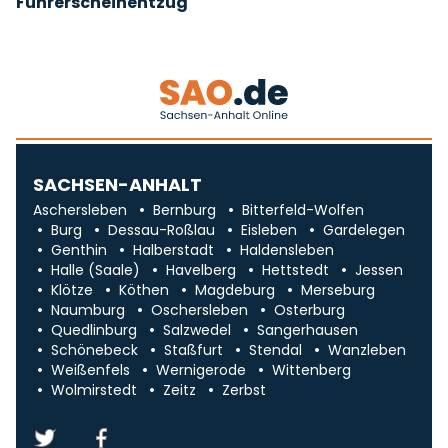
Führerscheinentzug
SACHSEN-ANHALT
Aschersleben
Bernburg
Bitterfeld-Wolfen
Burg
Dessau-Roßlau
Eisleben
Gardelegen
Genthin
Halberstadt
Haldensleben
Halle (Saale)
Havelberg
Hettstedt
Jessen
Klötze
Köthen
Magdeburg
Merseburg
Naumburg
Oschersleben
Osterburg
Quedlinburg
Salzwedel
Sangerhausen
Schönebeck
Staßfurt
Stendal
Wanzleben
Weißenfels
Wernigerode
Wittenberg
Wolmirstedt
Zeitz
Zerbst