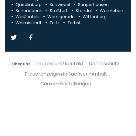
Quedlinburg
Salzwedel
Sangerhausen
Schönebeck
Staßfurt
Stendal
Wanzleben
Weißenfels
Wernigerode
Wittenberg
Wolmirstedt
Zeitz
Zerbst
Impressum/Kontakt
Datenschutz
Über uns
Traueranzeigen in Sachsen-Anhalt
Cookie-Einstellungen