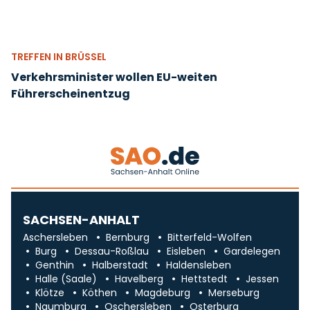
TREFFEN IN BRÜSSEL
Verkehrsminister wollen EU-weiten
Führerscheinentzug
SACHSEN-ANHALT
Aschersleben
Bernburg
Bitterfeld-Wolfen
Burg
Dessau-Roßlau
Eisleben
Gardelegen
Genthin
Halberstadt
Haldensleben
Halle (Saale)
Havelberg
Hettstedt
Jessen
Klötze
Köthen
Magdeburg
Merseburg
Naumburg
Oschersleben
Osterburg