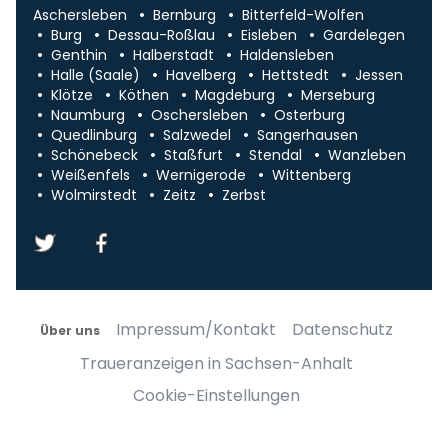
Aschersleben
Bernburg
Bitterfeld-Wolfen
Burg
Dessau-Roßlau
Eisleben
Gardelegen
Genthin
Halberstadt
Haldensleben
Halle (Saale)
Havelberg
Hettstedt
Jessen
Klötze
Köthen
Magdeburg
Merseburg
Naumburg
Oschersleben
Osterburg
Quedlinburg
Salzwedel
Sangerhausen
Schönebeck
Staßfurt
Stendal
Wanzleben
Weißenfels
Wernigerode
Wittenberg
Wolmirstedt
Zeitz
Zerbst
Impressum/Kontakt
Datenschutz
Über uns
Traueranzeigen in Sachsen-Anhalt
Cookie-Einstellungen