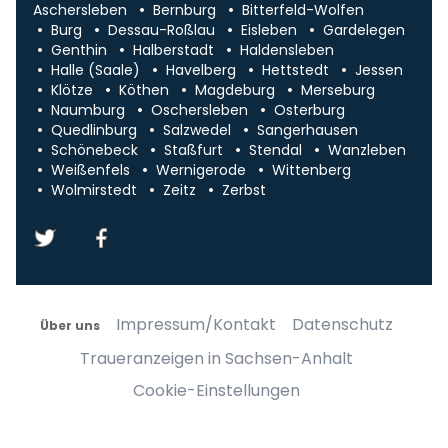
Aschersleben
Bernburg
Bitterfeld-Wolfen
Burg
Dessau-Roßlau
Eisleben
Gardelegen
Genthin
Halberstadt
Haldensleben
Halle (Saale)
Havelberg
Hettstedt
Jessen
Klötze
Köthen
Magdeburg
Merseburg
Naumburg
Oschersleben
Osterburg
Quedlinburg
Salzwedel
Sangerhausen
Schönebeck
Staßfurt
Stendal
Wanzleben
Weißenfels
Wernigerode
Wittenberg
Wolmirstedt
Zeitz
Zerbst
Impressum/Kontakt
Datenschutz
Über uns
Traueranzeigen in Sachsen-Anhalt
Cookie-Einstellungen