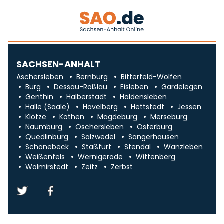
SACHSEN-ANHALT
Aschersleben
Bernburg
Bitterfeld-Wolfen
Burg
Dessau-Roßlau
Eisleben
Gardelegen
Genthin
Halberstadt
Haldensleben
Halle (Saale)
Havelberg
Hettstedt
Jessen
Klötze
Köthen
Magdeburg
Merseburg
Naumburg
Oschersleben
Osterburg
Quedlinburg
Salzwedel
Sangerhausen
Schönebeck
Staßfurt
Stendal
Wanzleben
Weißenfels
Wernigerode
Wittenberg
Wolmirstedt
Zeitz
Zerbst