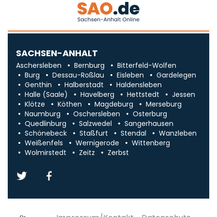
SACHSEN-ANHALT
Aschersleben
Bernburg
Bitterfeld-Wolfen
Burg
Dessau-Roßlau
Eisleben
Gardelegen
Genthin
Halberstadt
Haldensleben
Halle (Saale)
Havelberg
Hettstedt
Jessen
Klötze
Köthen
Magdeburg
Merseburg
Naumburg
Oschersleben
Osterburg
Quedlinburg
Salzwedel
Sangerhausen
Schönebeck
Staßfurt
Stendal
Wanzleben
Weißenfels
Wernigerode
Wittenberg
Wolmirstedt
Zeitz
Zerbst