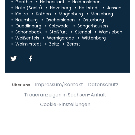
Genthin
Halberstadt
Haldensleben
Halle (Saale)
Havelberg
Hettstedt
Jessen
Klötze
Köthen
Magdeburg
Merseburg
Naumburg
Oschersleben
Osterburg
Quedlinburg
Salzwedel
Sangerhausen
Schönebeck
Staßfurt
Stendal
Wanzleben
Weißenfels
Wernigerode
Wittenberg
Wolmirstedt
Zeitz
Zerbst
Impressum/Kontakt
Datenschutz
Über uns
Traueranzeigen in Sachsen-Anhalt
Cookie-Einstellungen