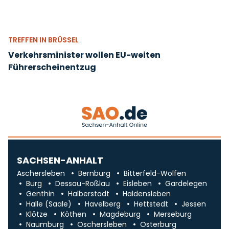
TREFFEN IN BRÜSSEL
Verkehrsminister wollen EU-weiten
Führerscheinentzug
SACHSEN-ANHALT
Aschersleben
Bernburg
Bitterfeld-Wolfen
Burg
Dessau-Roßlau
Eisleben
Gardelegen
Genthin
Halberstadt
Haldensleben
Halle (Saale)
Havelberg
Hettstedt
Jessen
Klötze
Köthen
Magdeburg
Merseburg
Naumburg
Oschersleben
Osterburg